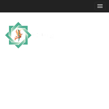
Allah'ın, Resul'ünün Selam ve Bereketi
Üzerinize Olsun.
YAŞA VE GÖR
Ana Sayfa
Aşkın Efendisi ÜVEYS VEYSEL KARANE
Zikir Nasıl Yapılır