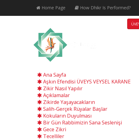
Home Page
How Dhikr Is Performed?
ÜVEY
Ana Sayfa
Aşkın Efendisi ÜVEYS VEYSEL KARANE
Zikir Nasıl Yapılır
Açıklamalar
Zikirde Yaşayacakların
Salih-Gerçek Rüyalar Başlar
Kokuların Duyulması
Bir Gün Rabbimizin Sana Seslenişi
Gece Zikri
Tecelliler