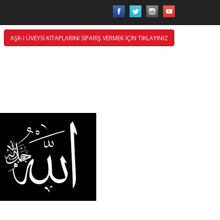
AŞK-I ÜVEYSİ KİTAPLARINI SİPARİŞ VERMEK İÇİN TIKLAYINIZ
ti Üzerinize Olsun.
ÖR
ANİRRAHİM