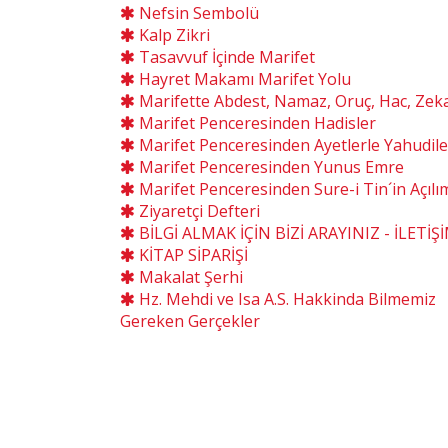
Nefsin Sembolü
Kalp Zikri
Tasavvuf İçinde Marifet
Hayret Makamı Marifet Yolu
Marifette Abdest, Namaz, Oruç, Hac, Zek
Marifet Penceresinden Hadisler
Marifet Penceresinden Ayetlerle Yahudile
Marifet Penceresinden Yunus Emre
Marifet Penceresinden Sure-i Tin´in Açılı
Ziyaretçi Defteri
BİLGİ ALMAK İÇİN BİZİ ARAYINIZ - İLETİŞ
KİTAP SİPARİŞİ
Makalat Şerhi
Hz. Mehdi ve Isa A.S. Hakkinda Bilmemiz
Gereken Gerçekler