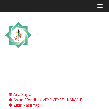
Allah'ın, Resul'ünün Selam ve Bereketi
Üzerinize Olsun.
YAŞA VE GÖR
Ana Sayfa
Aşkın Efendisi ÜVEYS VEYSEL KARANE
Zikir Nasıl Yapılır