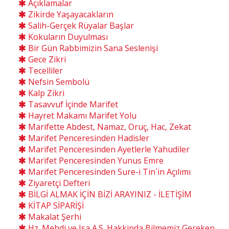
Açıklamalar
Zikirde Yaşayacakların
Salih-Gerçek Rüyalar Başlar
Kokuların Duyulması
Bir Gün Rabbimizin Sana Seslenişi
Gece Zikri
Tecelliler
Nefsin Sembolü
Kalp Zikri
Tasavvuf İçinde Marifet
Hayret Makamı Marifet Yolu
Marifette Abdest, Namaz, Oruç, Hac, Zekat
Marifet Penceresinden Hadisler
Marifet Penceresinden Ayetlerle Yahudiler
Marifet Penceresinden Yunus Emre
Marifet Penceresinden Sure-i Tin´in Açılımı
Ziyaretçi Defteri
BİLGİ ALMAK İÇİN BİZİ ARAYINIZ - İLETİŞİM
KİTAP SİPARİŞİ
Makalat Şerhi
Hz. Mehdi ve Isa A.S. Hakkinda Bilmemiz Gereken