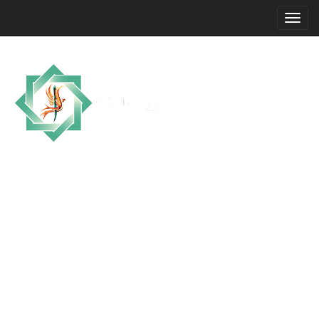
Allah'ın, Resul'ünün Selam ve Bereketi
Üzerinize Olsun.
YAŞA VE GÖR
Ana Sayfa
Aşkın Efendisi ÜVEYS VEYSEL KARANE
Zikir Nasıl Yapılır