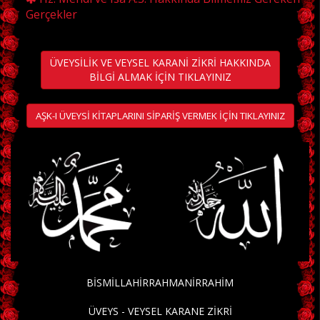
Gerçekler
ÜVEYSİLİK VE VEYSEL KARANİ ZİKRİ HAKKINDA
BİLGİ ALMAK İÇİN TIKLAYINIZ
AŞK-I ÜVEYSİ KİTAPLARINI SİPARİŞ VERMEK İÇİN TIKLAYINIZ
BİSMİLLAHİRRAHMANİRRAHİM
ÜVEYS - VEYSEL KARANE ZİKRİ