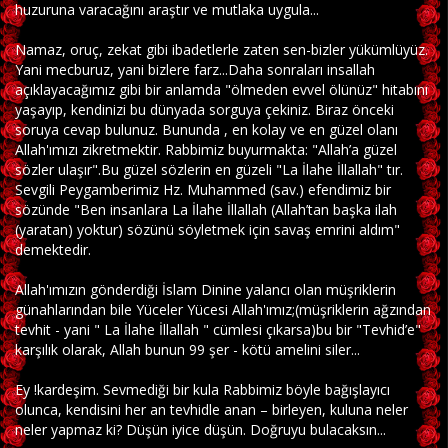
huzuruna varacağını araştır ve mutlaka uygula...
Namaz, oruç, zekat gibi ibadetlerle zaten sen-bizler yükümlüyüz.
Yani mecburuz, yani bizlere farz...Daha sonraları insallah
açıklayacağımız gibi bir anlamda "ölmeden evvel ölünüz" hitabını
yaşayıp, kendinizi bu dünyada sorguya çekiniz. Biraz önceki
soruya cevap bulunuz. Bununda , en kolay ve en güzel olanı
Allah'ımızı zikretmektir. Rabbimiz buyurmakta: "Allah’a güzel
sözler ulaşır".Bu güzel sözlerin en güzeli "La İlahe İllallah" tır.
Sevgili Peygamberimiz Hz. Muhammed (sav.) efendimiz bir
sözünde "Ben insanlara La İlahe İllallah (Allah’tan başka ilah
(yaratan) yoktur) sözünü söyletmek için savaş emrini aldım"
demektedir.
Allah'ımızın gönderdiği İslam Dinine yalancı olan müşriklerin
günahlarından bile Yüceler Yücesi Allah'ımız;(müşriklerin ağzından
tevhit - yani " La İlahe İllallah " cümlesi çıkarsa)bu bir "Tevhid’e"
karşılık olarak, Allah bunun 99 şer - kötü amelini siler...
Ey !kardeşim. Sevmediği bir kula Rabbimiz böyle bağışlayıcı
olunca, kendisini her an tevhidle anan – birleyen, kuluna neler
neler yapmaz ki? Düşün iyice düşün. Doğruyu bulacaksın...