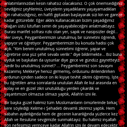
anlatımlarınızdan kesin rahatsız olacaksınız. O çok önemsediğiniz
sevdiğiniz şeyhleriniz, üveyslerin yaşadıklarını yaşayamadıkları
için rahatsızlığınız, en hafifi gıptadan başlayarak sizi kin ve gareze
kadar götürebilir. Eğer aklını kullanacaksan bizim yaşadığımız
olağan üstü lütufları senin de yaşayabileceğini anlatmaktayız.
Burası marifet sofrası rızkı olan yer, sapık ve nasipsizler değil…
Her üveys, Peygamberimizin unutulmuş bir sünnetini öğrendi,
yapıyor ve öğretiyor. Peygamberimizin bu konuda hadisi çok
açık. “Kim benim unutulmuş sünnetimi öğrenir, yapar ve
öğretirse ona yüz şehit sevabı verilir.” diye bildirmekte… Biz buna
uyduk ve başkaları da uysunlar diye gece ve gündüz gayretteyiz.
Nedir bu unutulmuş sünnet? … Peygamberimiz son savaşını
kazanmış Mekke’ye henüz girmemiş, ordusunu dinlendirirken
ordunun içinden sadece on iki kişiye tevhit zikrini öğretmiş. İşte
bu öğretilen ama sonralarda unutulan Allah ile kul arasında en
kolay ve en güzel zikri unutulduğu yerden çıkardık ve
yaşantımızın olmazsa olmazı yaptık, Allah’ın izni ile.
Bir başka güzel halimiz tüm Müslümanların ömürlerinde birkaç
kere söylediği Kelime-i Şehadeti devamlı zikrimiz yaptık. Hem
sabahın aydınlığında hem de gecenin karanlığında yüzlerce kez
Allah ve Resulüne sevgimizle sunmaktayız. Bu halimiz inşallah
son nefesimizi verinceye kadar Allah’ın izni ile devam edecektir.