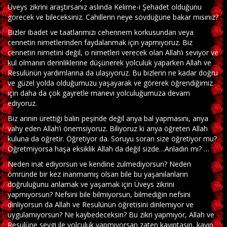
Üveys zikrini araştırsanız aslında Kelime-i Şehadet olduğunu
görecek ve bileceksiniz. Cahillerin neye sövdüğüne bakar mısınız?
Bizler ibadet ve taatlarımızı cehennem korkusundan veya
cennetin nimetlerinden faydalanmak için yapmıyoruz. Biz
cennetin nimetini değil, o nimetleri verecek olan Allah’ı seviyor ve
kul olmanın derinliklerine düşünerek yolculuk yaparken Allah ve
Resulünün yardımlarına da ulaşıyoruz. Bu bizlerin ne kadar doğru
ve güzel yolda olduğumuzu yaşayarak ve görerek öğrendiğimiz
için daha da çok gayretle manevi yolculuğumuza devam
ediyoruz.
Biz arının ürettiği balın peşinde değil arıya bal yapmasını, arıya
vahy eden Allah’ı önemsiyoruz. Biliyoruz ki arıya öğreten Allah
kuluna da öğretir. Öğretiyor da. Soruyu soran size öğretiyor mu?
Öğretmiyorsa haşa eksiklik Allah da değil sizde…Anladın mı? …
Neden inat ediyorsun ve kendine zulmediyorsun? Neden
ömründe bir kez inanmamış olsan bile bu yaşanılanların
doğruluğunu anlamak ve yaşamak için Üveys zikrini
yapmıyorsun? Nefsini bile bilmiyorsun, bilmediğin nefsini
dinliyorsun da Allah ve Resulünün öğretisini dinlemiyor ve
uygulamıyorsun? Ne kaybedeceksin? Bu zikri yapmıyor, Allah ve
Resulüne sevgi ile yolculuk yapmıyorsan zaten kayıptasın, kayıp