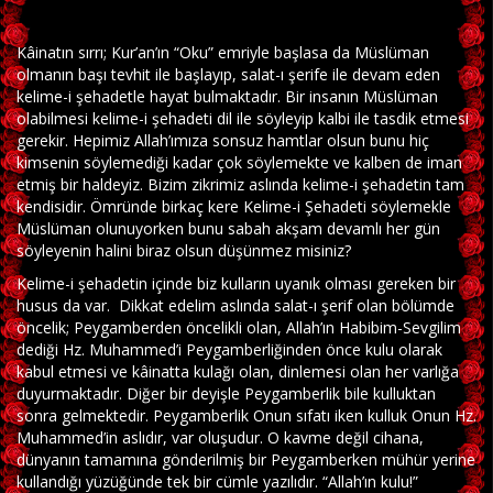
Kâinatın sırrı; Kur’an’ın “Oku” emriyle başlasa da Müslüman
olmanın başı tevhit ile başlayıp, salat-ı şerife ile devam eden
kelime-i şehadetle hayat bulmaktadır. Bir insanın Müslüman
olabilmesi kelime-i şehadeti dil ile söyleyip kalbi ile tasdik etmesi
gerekir. Hepimiz Allah’ımıza sonsuz hamtlar olsun bunu hiç
kimsenin söylemediği kadar çok söylemekte ve kalben de iman
etmiş bir haldeyiz. Bizim zikrimiz aslında kelime-i şehadetin tam
kendisidir. Ömründe birkaç kere Kelime-i Şehadeti söylemekle
Müslüman olunuyorken bunu sabah akşam devamlı her gün
söyleyenin halini biraz olsun düşünmez misiniz?
Kelime-i şehadetin içinde biz kulların uyanık olması gereken bir
husus da var. Dikkat edelim aslında salat-ı şerif olan bölümde
öncelik; Peygamberden öncelikli olan, Allah’ın Habibim-Sevgilim
dediği Hz. Muhammed’i Peygamberliğinden önce kulu olarak
kabul etmesi ve kâinatta kulağı olan, dinlemesi olan her varlığa
duyurmaktadır. Diğer bir deyişle Peygamberlik bile kulluktan
sonra gelmektedir. Peygamberlik Onun sıfatı iken kulluk Onun Hz.
Muhammed’in aslıdır, var oluşudur. O kavme değil cihana,
dünyanın tamamına gönderilmiş bir Peygamberken mühür yerine
kullandığı yüzüğünde tek bir cümle yazılıdır. “Allah’ın kulu!”