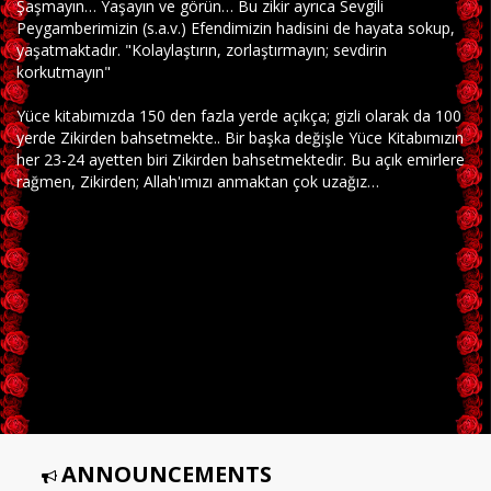
Şaşmayın… Yaşayın ve görün… Bu zikir ayrıca Sevgili
Peygamberimizin (s.a.v.) Efendimizin hadisini de hayata sokup,
yaşatmaktadır. "Kolaylaştırın, zorlaştırmayın; sevdirin
korkutmayın"
Yüce kitabımızda 150 den fazla yerde açıkça; gizli olarak da 100
yerde Zikirden bahsetmekte.. Bir başka değişle Yüce Kitabımızın
her 23-24 ayetten biri Zikirden bahsetmektedir. Bu açık emirlere
rağmen, Zikirden; Allah'ımızı anmaktan çok uzağız…
ANNOUNCEMENTS
Aşk'ı Üveysi 5 Marifet Sohbetleri Kitabımız ÇIKTI!!!