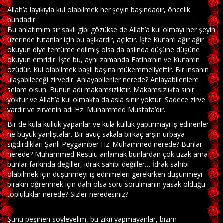
Allah’a layıkıyla kul olabilmek her şeyin başındadır, öncelik
bundadır.
Bu anlatımım sır saklı gibi gözükse de Allah’a kul olmayı her şeyin
üzerinde tutanlar için bu aşikardır, açıktır. İşte Kur’an’ı ağır ağır
okuyun diye tercüme edilmiş olsa da aslında düşüne düşüne
okuyun emridir. İşte bu, aynı zamanda Fatiha’nın ve Kur’an’ın
özüdür. Kul olabilmek başlı başına mükemmeliyettir. Bir insanın
ulaşabileceği zirvedir. Anlayabilenler nerede? Anlayabilenlere
selam olsun. Bunun adı makamsızlıktır. Makamsızlıkta sınır
yoktur ve Allah’a kul olmakta da asla sınır yoktur. Sadece zirve
vardır ve zirvenin adı Hz. Muhammed Mustafa’dır.
Bir de kula kulluk yapanlar ve kula kulluk yaptırmayı iş edinenler
ne büyük yanlıştalar. Bir avuç sakala birkaç arşın urbaya
sığdırdıkları Şanlı Peygamber Hz. Muhammed nerede? Bunlar
nerede? Muhammed Resulü anlamak bunlardan çok uzak ama
bunlar farkında değiller, idrak sahibi değiller… İdrak sahibi
olabilmek için düşünmeyi iş edinmeleri gerekirken düşünmeyi
bırakın öğrenmek için dahi olsa soru sorulmanın yasak olduğu
topluluklar nerede? Sizler neredesiniz?
Şunu peşinen söyleyelim, bu zikri yapmayanlar, bizim