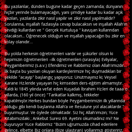
Bu yazılanlar, dünden bugüne kadar geçen zamanda; dünyanın
hiçbir yerinde bulamayacağın, yani şimdiye kadar bu kadar açık
yazılan, yazılarda zikir nasıl yapılır ve zikir nasıl yapılmalıdır?
Sorularına, inşallah fazlasıyla cevap bulacaksın ve inşallah Allah'ın
sevdiği kullardan ve " Gerçek Kurtuluşa " kavuşan kullarından
olacaksın... Öğrenecek olduğun ve inşallah yapacağın bu zikir en
kolay olanıdır…
Bu yolda herkesin öğretmenleri vardır ve şükürler olsun ki
hepimizin öğretmenleri –ilk öğretmenleri-(sırasıyla) Evliyalar,
Peygamberimiz (s.a.v.) Efendimiz ve Rabbimiz olan Allah'ımızdır…
İlk başta bu yazıları okuyan kardeşlerimize hiç duymadıkları bir
şekilde "acayip" başlangıç yapıyoruz. Unutmayınız ki; Veysel
Karane Hz.leride yaşayan hiç kimseden ders-eğitim almamıştır.
Kaldı ki 1845 yılında vefat eden Kuşadalı İbrahim Hz.leri de taaa o
yıllarda, (160 yıl önce) "Tarikatlar kalkmış, tekkeler
kapatılmıştır.Herkes bundan böyle Peygamberimizin ilk yıllarında
olduğu gibi kendi başlarına Allah’a ve Resulune yol alacaklardır."
buyurmuştur. Ve öylede olmaktadır. Siz hiç Allah'ımızın; Yüce
Kitabımızdaki ; Ankebut Suresi 69. Ayetini okumadınız mı? Ne
buyuruyor Yüce Rabbimiz "Bizim uğrumuzda cihad edenlere
gelince, elbette Biz onlara (Bize ulaştıran) yollarımızı gösteririz,