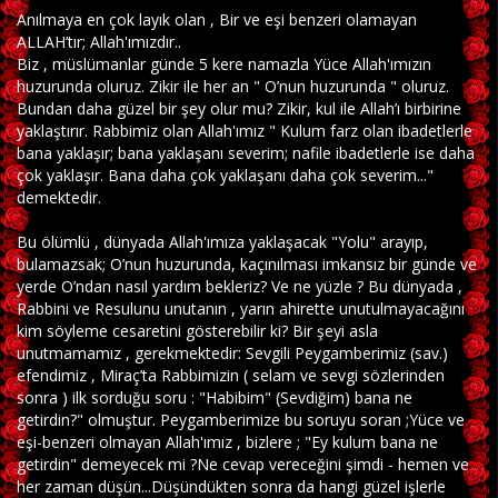
Anılmaya en çok layık olan , Bir ve eşi benzeri olamayan
ALLAH’tır; Allah'ımızdır..
Biz , müslümanlar günde 5 kere namazla Yüce Allah'ımızın
huzurunda oluruz. Zikir ile her an " O’nun huzurunda " oluruz.
Bundan daha güzel bir şey olur mu? Zikir, kul ile Allah’ı birbirine
yaklaştırır. Rabbimiz olan Allah'ımız " Kulum farz olan ibadetlerle
bana yaklaşır; bana yaklaşanı severim; nafile ibadetlerle ise daha
çok yaklaşır. Bana daha çok yaklaşanı daha çok severim..."
demektedir.
Bu ölümlü , dünyada Allah'ımıza yaklaşacak "Yolu" arayıp,
bulamazsak; O’nun huzurunda, kaçınılması imkansız bir günde ve
yerde O’ndan nasıl yardım bekleriz? Ve ne yüzle ? Bu dünyada ,
Rabbini ve Resulunu unutanın , yarın ahirette unutulmayacağını
kim söyleme cesaretini gösterebilir ki? Bir şeyi asla
unutmamamız , gerekmektedir: Sevgili Peygamberimiz (sav.)
efendimiz , Miraç’ta Rabbimizin ( selam ve sevgi sözlerinden
sonra ) ilk sorduğu soru : "Habibim" (Sevdiğim) bana ne
getirdin?" olmuştur. Peygamberimize bu soruyu soran ;Yüce ve
eşi-benzeri olmayan Allah'ımız , bizlere ; "Ey kulum bana ne
getirdin" demeyecek mi ?Ne cevap vereceğini şimdi - hemen ve
her zaman düşün...Düşündükten sonra da hangi güzel işlerle