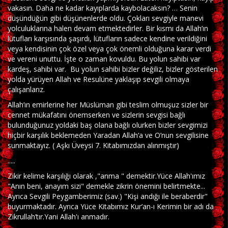
vakasın. Daha ne kadar kayıplarda kaybolacaksın? … Senin
düşündüğün gibi düşünenlerde oldu. Çokları sevgiyle manevi
yolculuklarına halen devam etmektedirler. Bir kısmı da Allah’ın
lütufları karşısında şaşırdı, lütufların sadece kendine verildiğini
veya kendisinin çok özel veya çok önemli olduğuna karar verdi
ve vereni unuttu. İşte o zaman kovuldu. Bu yolun sahibi var
kardeş, sahibi var. Bu yolun sahibi bizler değiliz, bizler gösterilen
yolda yürüyen Allah ve Resulüne yaklaşıp sevgili olmaya
çalışanlarız.
Allah’ın emirlerine her Müslüman gibi teslim olmuşuz sizler bir
cennet mükafatını önemserken ve sizlerin sevgisi bağlı
bulunduğunuz yoldaki baş olana bağlı olurken bizler sevgimizi
hiçbir karşılık beklemeden Yaradan Allah’a ve O’nun sevgilisine
sunmaktayız. ( Aşkı Üveysi 7. Kitabımızdan alınmıştır)
.....
Zikir kelime karşılığı olarak ,"anma " demektir.Yüce Allah'ımız
"Anın beni, anayım sizi" demekle zikrin önemini belirtmekte...
Ayrıca Sevgili Peygamberimiz (sav.) "Kişi andığı ile beraberdir"
buyurmaktadır. Ayrıca Yüce Kitabımız Kur’an-ı Kerimin bir adı da
Zikrullah’tır.Yani Allah'ı anmadır.