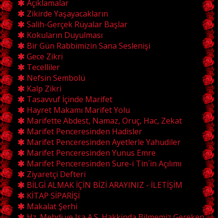
Açıklamalar
Zikirde Yaşayacakların
Salih-Gerçek Rüyalar Başlar
Kokuların Duyulması
Bir Gün Rabbimizin Sana Seslenişi
Gece Zikri
Tecelliler
Nefsin Sembolü
Kalp Zikri
Tasavvuf İçinde Marifet
Hayret Makamı Marifet Yolu
Marifette Abdest, Namaz, Oruç, Hac, Zekat
Marifet Penceresinden Hadisler
Marifet Penceresinden Ayetlerle Yahudiler
Marifet Penceresinden Yunus Emre
Marifet Penceresinden Sure-i Tin´in Açılımı
Ziyaretçi Defteri
BİLGİ ALMAK İÇİN BİZİ ARAYINIZ - İLETİŞİM
KİTAP SİPARİŞİ
Makalat Şerhi
Hz. Mehdi ve Isa A.S. Hakkinda Bilmemiz Gereken