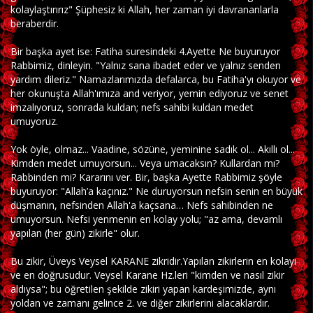
kolaylaştırırız" Şüphesiz ki Allah, her zaman iyi davrananlarla
beraberdir.
Bir başka ayet ise: Fatiha suresindeki 4.Ayette Ne buyuruyor
Rabbimiz, dinleyin. "Yalnız sana ibadet eder ve yalnız senden
yardım dileriz." Namazlarımızda defalarca, bu Fatiha'yı okuyor ve
her okunuşta Allah'ımıza and veriyor, yemin ediyoruz ve senet
imzalıyoruz, sonrada kuldan; nefs sahibi kuldan medet
umuyoruz.
Yok öyle, olmaz... Vaadine, sözüne, yeminine sadık ol... Akıllı ol...
Kimden medet umuyorsun... Veya umacaksın? Kullardan mı?
Rabbinden mi? Kararını ver. Bir, başka Ayette Rabbimiz şöyle
buyuruyor: "Allah’a kaçınız." Ne duruyorsun nefsin senin en büyük
düşmanın, nefsinden Allah'a kaçsana… Nefs sahibinden ne
umuyorsun. Nefsi yenmenin en kolay yolu; "az ama, devamlı
yapılan (her gün) zikirle" olur.
Bu zikir, Üveys Veysel KARANE zikridir.Yapılan zikirlerin en kolayı
ve en doğrusudur. Veysel Karane Hz.leri "kimden ve nasıl zikir
aldıysa"; bu öğretilen şekilde zikiri yapan kardeşimizde, aynı
yoldan ve zamanı gelince 2. ve diğer zikirlerini alacaklardır.