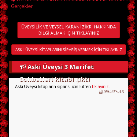
Gerçekler
ÜVEYSİLİK VE VEYSEL KARANİ ZİKRİ HAKKINDA
BİLGİ ALMAK İÇİN TIKLAYINIZ
AŞK-I ÜVEYSİ KİTAPLARINI SİPARİŞ VERMEK İÇİN TIKLAYINIZ
Aski Üveysi 3 Marifet
Sohbetleri kitabı çıktı
Aski Üveysi kitaplarin siparisi için lütfen
tiklayiniz..
05/08/2018