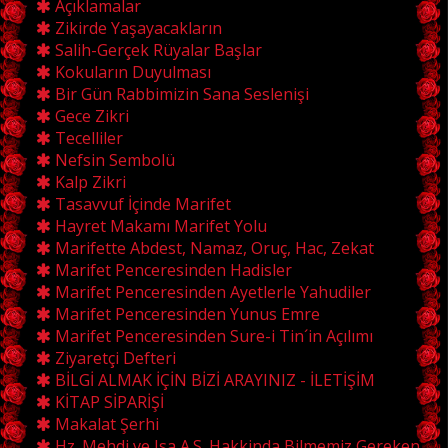
Açıklamalar
Zikirde Yaşayacakların
Salih-Gerçek Rüyalar Başlar
Kokuların Duyulması
Bir Gün Rabbimizin Sana Seslenişi
Gece Zikri
Tecelliler
Nefsin Sembolü
Kalp Zikri
Tasavvuf İçinde Marifet
Hayret Makamı Marifet Yolu
Marifette Abdest, Namaz, Oruç, Hac, Zekat
Marifet Penceresinden Hadisler
Marifet Penceresinden Ayetlerle Yahudiler
Marifet Penceresinden Yunus Emre
Marifet Penceresinden Sure-i Tin´in Açılımı
Ziyaretçi Defteri
BİLGİ ALMAK İÇİN BİZİ ARAYINIZ - İLETİŞİM
KİTAP SİPARİŞİ
Makalat Şerhi
Hz. Mehdi ve Isa A.S. Hakkinda Bilmemiz Gereken