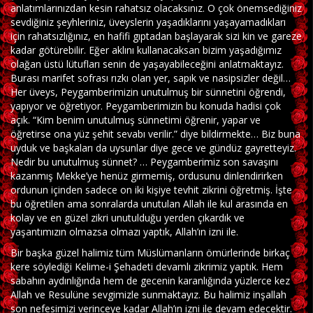
anlatımlarınızdan kesin rahatsız olacaksınız. O çok önemsediğiniz
sevdiğiniz şeyhleriniz, üveyslerin yaşadıklarını yaşayamadıkları
için rahatsızlığınız, en hafifi gıptadan başlayarak sizi kin ve gareze
kadar götürebilir. Eğer aklını kullanacaksan bizim yaşadığımız
olağan üstü lütufları senin de yaşayabileceğini anlatmaktayız.
Burası marifet sofrası rızkı olan yer, sapık ve nasipsizler değil…
Her üveys, Peygamberimizin unutulmuş bir sünnetini öğrendi,
yapıyor ve öğretiyor. Peygamberimizin bu konuda hadisi çok
açık. “Kim benim unutulmuş sünnetimi öğrenir, yapar ve
öğretirse ona yüz şehit sevabı verilir.” diye bildirmekte… Biz buna
uyduk ve başkaları da uysunlar diye gece ve gündüz gayretteyiz.
Nedir bu unutulmuş sünnet? … Peygamberimiz son savaşını
kazanmış Mekke’ye henüz girmemiş, ordusunu dinlendirirken
ordunun içinden sadece on iki kişiye tevhit zikrini öğretmiş. İşte
bu öğretilen ama sonralarda unutulan Allah ile kul arasında en
kolay ve en güzel zikri unutulduğu yerden çıkardık ve
yaşantımızın olmazsa olmazı yaptık, Allah’ın izni ile.
Bir başka güzel halimiz tüm Müslümanların ömürlerinde birkaç
kere söylediği Kelime-i Şehadeti devamlı zikrimiz yaptık. Hem
sabahın aydınlığında hem de gecenin karanlığında yüzlerce kez
Allah ve Resulüne sevgimizle sunmaktayız. Bu halimiz inşallah
son nefesimizi verinceye kadar Allah’ın izni ile devam edecektir.