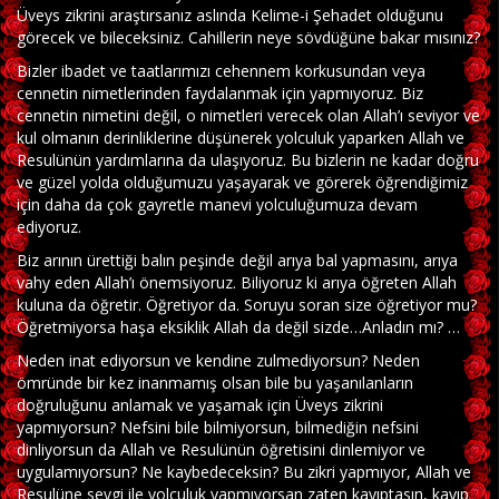
Üveys zikrini araştırsanız aslında Kelime-i Şehadet olduğunu
görecek ve bileceksiniz. Cahillerin neye sövdüğüne bakar mısınız?
Bizler ibadet ve taatlarımızı cehennem korkusundan veya
cennetin nimetlerinden faydalanmak için yapmıyoruz. Biz
cennetin nimetini değil, o nimetleri verecek olan Allah’ı seviyor ve
kul olmanın derinliklerine düşünerek yolculuk yaparken Allah ve
Resulünün yardımlarına da ulaşıyoruz. Bu bizlerin ne kadar doğru
ve güzel yolda olduğumuzu yaşayarak ve görerek öğrendiğimiz
için daha da çok gayretle manevi yolculuğumuza devam
ediyoruz.
Biz arının ürettiği balın peşinde değil arıya bal yapmasını, arıya
vahy eden Allah’ı önemsiyoruz. Biliyoruz ki arıya öğreten Allah
kuluna da öğretir. Öğretiyor da. Soruyu soran size öğretiyor mu?
Öğretmiyorsa haşa eksiklik Allah da değil sizde…Anladın mı? …
Neden inat ediyorsun ve kendine zulmediyorsun? Neden
ömründe bir kez inanmamış olsan bile bu yaşanılanların
doğruluğunu anlamak ve yaşamak için Üveys zikrini
yapmıyorsun? Nefsini bile bilmiyorsun, bilmediğin nefsini
dinliyorsun da Allah ve Resulünün öğretisini dinlemiyor ve
uygulamıyorsun? Ne kaybedeceksin? Bu zikri yapmıyor, Allah ve
Resulüne sevgi ile yolculuk yapmıyorsan zaten kayıptasın, kayıp