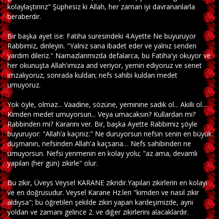
kolaylaştırırız" Şüphesiz ki Allah, her zaman iyi davrananlarla
beraberdir.
Bir başka ayet ise: Fatiha suresindeki 4.Ayette Ne buyuruyor
Rabbimiz, dinleyin. "Yalnız sana ibadet eder ve yalnız senden
yardım dileriz." Namazlarımızda defalarca, bu Fatiha'yı okuyor ve
her okunuşta Allah'ımıza and veriyor, yemin ediyoruz ve senet
imzalıyoruz, sonrada kuldan; nefs sahibi kuldan medet
umuyoruz.
Yok öyle, olmaz... Vaadine, sözüne, yeminine sadık ol... Akıllı ol...
Kimden medet umuyorsun... Veya umacaksın? Kullardan mı?
Rabbinden mi? Kararını ver. Bir, başka Ayette Rabbimiz şöyle
buyuruyor: "Allah’a kaçınız." Ne duruyorsun nefsin senin en büyük
düşmanın, nefsinden Allah'a kaçsana… Nefs sahibinden ne
umuyorsun. Nefsi yenmenin en kolay yolu; "az ama, devamlı
yapılan (her gün) zikirle" olur.
Bu zikir, Üveys Veysel KARANE zikridir.Yapılan zikirlerin en kolayı
ve en doğrusudur. Veysel Karane Hz.leri "kimden ve nasıl zikir
aldıysa"; bu öğretilen şekilde zikiri yapan kardeşimizde, aynı
yoldan ve zamanı gelince 2. ve diğer zikirlerini alacaklardır.