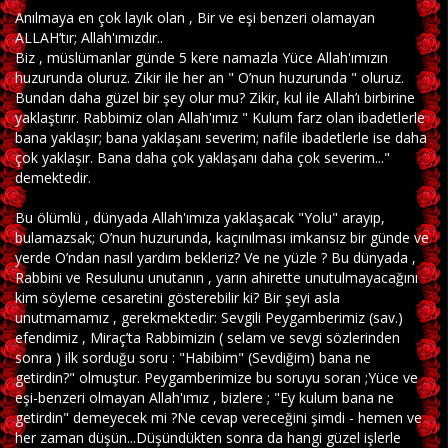
Anılmaya en çok layık olan , Bir ve eşi benzeri olamayan
ALLAH’tır; Allah'ımızdır..
Biz , müslümanlar günde 5 kere namazla Yüce Allah'ımızın
huzurunda oluruz. Zikir ile her an " O’nun huzurunda " oluruz.
Bundan daha güzel bir şey olur mu? Zikir, kul ile Allah’ı birbirine
yaklaştırır. Rabbimiz olan Allah'ımız " Kulum farz olan ibadetlerle
bana yaklaşır; bana yaklaşanı severim; nafile ibadetlerle ise daha
çok yaklaşır. Bana daha çok yaklaşanı daha çok severim..."
demektedir.
Bu ölümlü , dünyada Allah'ımıza yaklaşacak "Yolu" arayıp,
bulamazsak; O’nun huzurunda, kaçınılması imkansız bir günde ve
yerde O’ndan nasıl yardım bekleriz? Ve ne yüzle ? Bu dünyada ,
Rabbini ve Resulunu unutanın , yarın ahirette unutulmayacağını
kim söyleme cesaretini gösterebilir ki? Bir şeyi asla
unutmamamız , gerekmektedir: Sevgili Peygamberimiz (sav.)
efendimiz , Miraç’ta Rabbimizin ( selam ve sevgi sözlerinden
sonra ) ilk sorduğu soru : "Habibim" (Sevdiğim) bana ne
getirdin?" olmuştur. Peygamberimize bu soruyu soran ;Yüce ve
eşi-benzeri olmayan Allah'ımız , bizlere ; "Ey kulum bana ne
getirdin" demeyecek mi ?Ne cevap vereceğini şimdi - hemen ve
her zaman düşün...Düşündükten sonra da hangi güzel işlerle