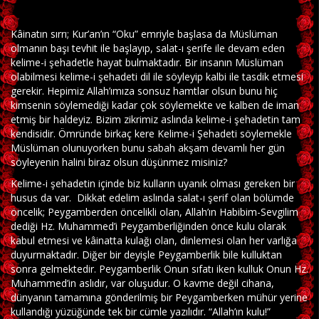
Kâinatın sırrı; Kur’an’ın “Oku” emriyle başlasa da Müslüman
olmanın başı tevhit ile başlayıp, salat-ı şerife ile devam eden
kelime-i şehadetle hayat bulmaktadır. Bir insanın Müslüman
olabilmesi kelime-i şehadeti dil ile söyleyip kalbi ile tasdik etmesi
gerekir. Hepimiz Allah’ımıza sonsuz hamtlar olsun bunu hiç
kimsenin söylemediği kadar çok söylemekte ve kalben de iman
etmiş bir haldeyiz. Bizim zikrimiz aslında kelime-i şehadetin tam
kendisidir. Ömründe birkaç kere Kelime-i Şehadeti söylemekle
Müslüman olunuyorken bunu sabah akşam devamlı her gün
söyleyenin halini biraz olsun düşünmez misiniz?
Kelime-i şehadetin içinde biz kulların uyanık olması gereken bir
husus da var. Dikkat edelim aslında salat-ı şerif olan bölümde
öncelik; Peygamberden öncelikli olan, Allah’ın Habibim-Sevgilim
dediği Hz. Muhammed’i Peygamberliğinden önce kulu olarak
kabul etmesi ve kâinatta kulağı olan, dinlemesi olan her varlığa
duyurmaktadır. Diğer bir deyişle Peygamberlik bile kulluktan
sonra gelmektedir. Peygamberlik Onun sıfatı iken kulluk Onun Hz.
Muhammed’in aslıdır, var oluşudur. O kavme değil cihana,
dünyanın tamamına gönderilmiş bir Peygamberken mühür yerine
kullandığı yüzüğünde tek bir cümle yazılıdır. “Allah’ın kulu!”