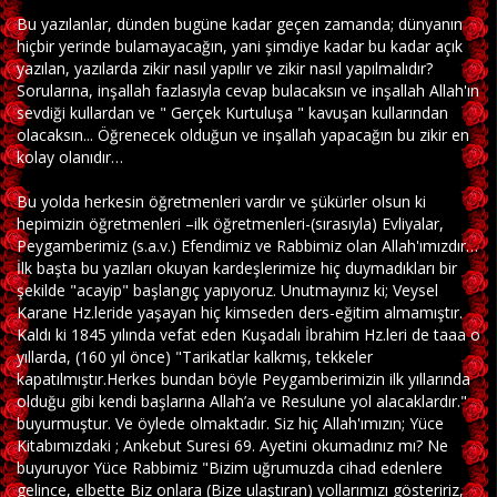
Bu yazılanlar, dünden bugüne kadar geçen zamanda; dünyanın
hiçbir yerinde bulamayacağın, yani şimdiye kadar bu kadar açık
yazılan, yazılarda zikir nasıl yapılır ve zikir nasıl yapılmalıdır?
Sorularına, inşallah fazlasıyla cevap bulacaksın ve inşallah Allah'ın
sevdiği kullardan ve " Gerçek Kurtuluşa " kavuşan kullarından
olacaksın... Öğrenecek olduğun ve inşallah yapacağın bu zikir en
kolay olanıdır…
Bu yolda herkesin öğretmenleri vardır ve şükürler olsun ki
hepimizin öğretmenleri –ilk öğretmenleri-(sırasıyla) Evliyalar,
Peygamberimiz (s.a.v.) Efendimiz ve Rabbimiz olan Allah'ımızdır…
İlk başta bu yazıları okuyan kardeşlerimize hiç duymadıkları bir
şekilde "acayip" başlangıç yapıyoruz. Unutmayınız ki; Veysel
Karane Hz.leride yaşayan hiç kimseden ders-eğitim almamıştır.
Kaldı ki 1845 yılında vefat eden Kuşadalı İbrahim Hz.leri de taaa o
yıllarda, (160 yıl önce) "Tarikatlar kalkmış, tekkeler
kapatılmıştır.Herkes bundan böyle Peygamberimizin ilk yıllarında
olduğu gibi kendi başlarına Allah’a ve Resulune yol alacaklardır."
buyurmuştur. Ve öylede olmaktadır. Siz hiç Allah'ımızın; Yüce
Kitabımızdaki ; Ankebut Suresi 69. Ayetini okumadınız mı? Ne
buyuruyor Yüce Rabbimiz "Bizim uğrumuzda cihad edenlere
gelince, elbette Biz onlara (Bize ulaştıran) yollarımızı gösteririz,