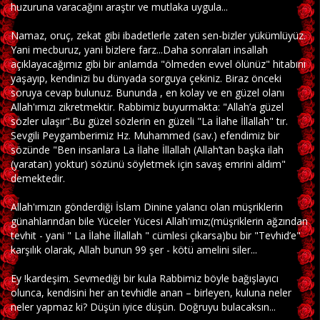
huzuruna varacağını araştır ve mutlaka uygula...
Namaz, oruç, zekat gibi ibadetlerle zaten sen-bizler yükümlüyüz.
Yani mecburuz, yani bizlere farz...Daha sonraları insallah
açıklayacağımız gibi bir anlamda "ölmeden evvel ölünüz" hitabını
yaşayıp, kendinizi bu dünyada sorguya çekiniz. Biraz önceki
soruya cevap bulunuz. Bununda , en kolay ve en güzel olanı
Allah'ımızı zikretmektir. Rabbimiz buyurmakta: "Allah’a güzel
sözler ulaşır".Bu güzel sözlerin en güzeli "La İlahe İllallah" tır.
Sevgili Peygamberimiz Hz. Muhammed (sav.) efendimiz bir
sözünde "Ben insanlara La İlahe İllallah (Allah’tan başka ilah
(yaratan) yoktur) sözünü söyletmek için savaş emrini aldım"
demektedir.
Allah'ımızın gönderdiği İslam Dinine yalancı olan müşriklerin
günahlarından bile Yüceler Yücesi Allah'ımız;(müşriklerin ağzından
tevhit - yani " La İlahe İllallah " cümlesi çıkarsa)bu bir "Tevhid’e"
karşılık olarak, Allah bunun 99 şer - kötü amelini siler...
Ey !kardeşim. Sevmediği bir kula Rabbimiz böyle bağışlayıcı
olunca, kendisini her an tevhidle anan – birleyen, kuluna neler
neler yapmaz ki? Düşün iyice düşün. Doğruyu bulacaksın...