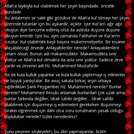
Allah’a layıkıyla kul olabilmek her şeyin başındadır, öncelik
bundadır.
Bu anlatımım sır saklı gibi gözükse de Allah’a kul olmayı her şeyin
üzerinde tutanlar için bu aşikardır, açıktır. İşte Kur’an’ı ağır ağır
okuyun diye tercüme edilmiş olsa da aslında düşüne düşüne
okuyun emridir. İşte bu, aynı zamanda Fatiha’nın ve Kur’an’ın
özüdür. Kul olabilmek başlı başına mükemmeliyettir. Bir insanın
ulaşabileceği zirvedir. Anlayabilenler nerede? Anlayabilenlere
selam olsun. Bunun adı makamsızlıktır. Makamsızlıkta sınır
yoktur ve Allah’a kul olmakta da asla sınır yoktur. Sadece zirve
vardır ve zirvenin adı Hz. Muhammed Mustafa’dır.
Bir de kula kulluk yapanlar ve kula kulluk yaptırmayı iş edinenler
ne büyük yanlıştalar. Bir avuç sakala birkaç arşın urbaya
sığdırdıkları Şanlı Peygamber Hz. Muhammed nerede? Bunlar
nerede? Muhammed Resulü anlamak bunlardan çok uzak ama
bunlar farkında değiller, idrak sahibi değiller… İdrak sahibi
olabilmek için düşünmeyi iş edinmeleri gerekirken düşünmeyi
bırakın öğrenmek için dahi olsa soru sorulmanın yasak olduğu
topluluklar nerede? Sizler neredesiniz?
Şunu peşinen söyleyelim, bu zikri yapmayanlar, bizim