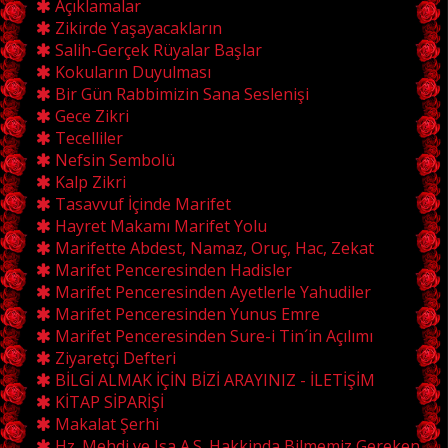
Açıklamalar
Zikirde Yaşayacakların
Salih-Gerçek Rüyalar Başlar
Kokuların Duyulması
Bir Gün Rabbimizin Sana Seslenişi
Gece Zikri
Tecelliler
Nefsin Sembolü
Kalp Zikri
Tasavvuf İçinde Marifet
Hayret Makamı Marifet Yolu
Marifette Abdest, Namaz, Oruç, Hac, Zekat
Marifet Penceresinden Hadisler
Marifet Penceresinden Ayetlerle Yahudiler
Marifet Penceresinden Yunus Emre
Marifet Penceresinden Sure-i Tin´in Açılımı
Ziyaretçi Defteri
BİLGİ ALMAK İÇİN BİZİ ARAYINIZ - İLETİŞİM
KİTAP SİPARİŞİ
Makalat Şerhi
Hz. Mehdi ve Isa A.S. Hakkinda Bilmemiz Gereken