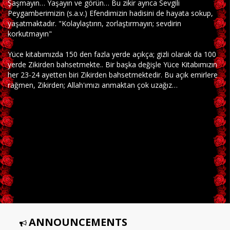
Şaşmayın… Yaşayın ve görün… Bu zikir ayrıca Sevgili
Peygamberimizin (s.a.v.) Efendimizin hadisini de hayata sokup,
yaşatmaktadır. "Kolaylaştırın, zorlaştırmayın; sevdirin
korkutmayın"
Yüce kitabımızda 150 den fazla yerde açıkça; gizli olarak da 100
yerde Zikirden bahsetmekte.. Bir başka değişle Yüce Kitabımızın
her 23-24 ayetten biri Zikirden bahsetmektedir. Bu açık emirlere
rağmen, Zikirden; Allah'ımızı anmaktan çok uzağız…
ANNOUNCEMENTS
Aşk'ı Üveysi 5 Marifet Sohbetleri Kitabımız ÇIKTI!!!