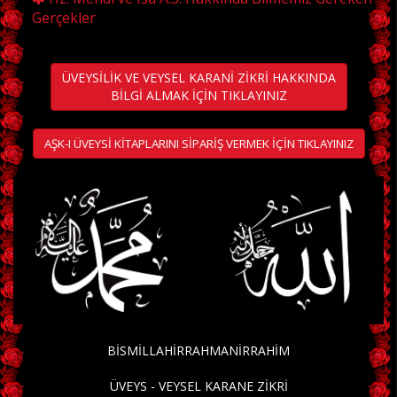
Gerçekler
ÜVEYSİLİK VE VEYSEL KARANİ ZİKRİ HAKKINDA
BİLGİ ALMAK İÇİN TIKLAYINIZ
AŞK-I ÜVEYSİ KİTAPLARINI SİPARİŞ VERMEK İÇİN TIKLAYINIZ
BİSMİLLAHİRRAHMANİRRAHİM
ÜVEYS - VEYSEL KARANE ZİKRİ