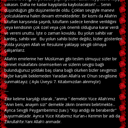
vakasın. Daha ne kadar kayıplarda kaybolacaksın? … Senin
düşündüğün gibi düşünenlerde oldu. Çokları sevgiyle manevi
yolculuklarına halen devam etmektedirler. Bir kısmı da Allah’ın
lütufları karşısında şaşırdı, lütufların sadece kendine verildiğini
veya kendisinin çok özel veya çok önemli olduğuna karar verdi
ve vereni unuttu. İşte o zaman kovuldu. Bu yolun sahibi var
kardeş, sahibi var. Bu yolun sahibi bizler değiliz, bizler gösterilen
yolda yürüyen Allah ve Resulüne yaklaşıp sevgili olmaya
çalışanlarız.
Allah’ın emirlerine her Müslüman gibi teslim olmuşuz sizler bir
cennet mükafatını önemserken ve sizlerin sevgisi bağlı
bulunduğunuz yoldaki baş olana bağlı olurken bizler sevgimizi
hiçbir karşılık beklemeden Yaradan Allah’a ve O’nun sevgilisine
sunmaktayız. ( Aşkı Üveysi 7. Kitabımızdan alınmıştır)
.....
Zikir kelime karşılığı olarak ,"anma " demektir.Yüce Allah'ımız
"Anın beni, anayım sizi" demekle zikrin önemini belirtmekte...
Ayrıca Sevgili Peygamberimiz (sav.) "Kişi andığı ile beraberdir"
buyurmaktadır. Ayrıca Yüce Kitabımız Kur’an-ı Kerimin bir adı da
Zikrullah’tır.Yani Allah'ı anmadır.