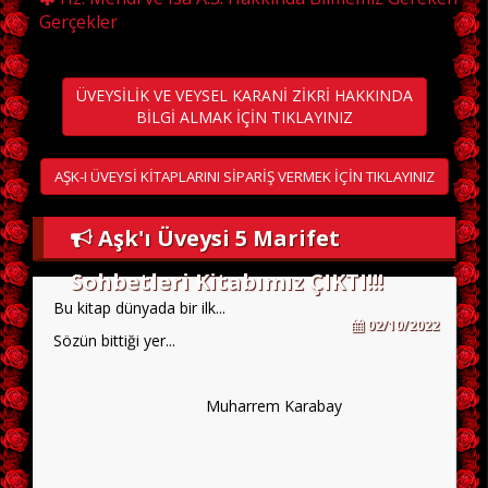
Gerçekler
ÜVEYSİLİK VE VEYSEL KARANİ ZİKRİ HAKKINDA
BİLGİ ALMAK İÇİN TIKLAYINIZ
AŞK-I ÜVEYSİ KİTAPLARINI SİPARİŞ VERMEK İÇİN TIKLAYINIZ
Aşk'ı Üveysi 5 Marifet
Sohbetleri Kitabımız ÇIKTI!!!
Bu kitap dünyada bir ilk...
02/10/2022
Sözün bittiği yer...
Muharrem Karabay