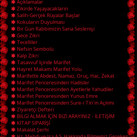
Açıklamalar
Zikirde Yaşayacakların
Salih-Gerçek Rüyalar Başlar
Kokuların Duyulması
Bir Gün Rabbimizin Sana Seslenişi
Gece Zikri
Tecelliler
Nefsin Sembolü
Kalp Zikri
Tasavvuf İçinde Marifet
Hayret Makamı Marifet Yolu
Marifette Abdest, Namaz, Oruç, Hac, Zekat
Marifet Penceresinden Hadisler
Marifet Penceresinden Ayetlerle Yahudiler
Marifet Penceresinden Yunus Emre
Marifet Penceresinden Sure-i Tin´in Açılımı
Ziyaretçi Defteri
BİLGİ ALMAK İÇİN BİZİ ARAYINIZ - İLETİŞİM
KİTAP SİPARİŞİ
Makalat Şerhi
Hz. Mehdi ve Isa A.S. Hakkinda Bilmemiz Gereken