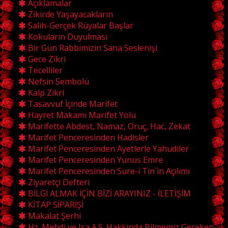
Açıklamalar
Zikirde Yaşayacakların
Salih-Gerçek Rüyalar Başlar
Kokuların Duyulması
Bir Gün Rabbimizin Sana Seslenişi
Gece Zikri
Tecelliler
Nefsin Sembolü
Kalp Zikri
Tasavvuf İçinde Marifet
Hayret Makamı Marifet Yolu
Marifette Abdest, Namaz, Oruç, Hac, Zekat
Marifet Penceresinden Hadisler
Marifet Penceresinden Ayetlerle Yahudiler
Marifet Penceresinden Yunus Emre
Marifet Penceresinden Sure-i Tin´in Açılımı
Ziyaretçi Defteri
BİLGİ ALMAK İÇİN BİZİ ARAYINIZ - İLETİŞİM
KİTAP SİPARİŞİ
Makalat Şerhi
Hz. Mehdi ve Isa A.S. Hakkinda Bilmemiz Gereken