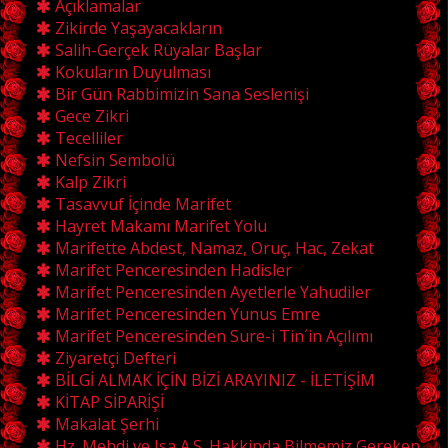
Açıklamalar
Zikirde Yaşayacakların
Salih-Gerçek Rüyalar Başlar
Kokuların Duyulması
Bir Gün Rabbimizin Sana Seslenişi
Gece Zikri
Tecelliler
Nefsin Sembolü
Kalp Zikri
Tasavvuf İçinde Marifet
Hayret Makamı Marifet Yolu
Marifette Abdest, Namaz, Oruç, Hac, Zekat
Marifet Penceresinden Hadisler
Marifet Penceresinden Ayetlerle Yahudiler
Marifet Penceresinden Yunus Emre
Marifet Penceresinden Sure-i Tin´in Açılımı
Ziyaretçi Defteri
BİLGİ ALMAK İÇİN BİZİ ARAYINIZ - İLETİŞİM
KİTAP SİPARİŞİ
Makalat Şerhi
Hz. Mehdi ve Isa A.S. Hakkinda Bilmemiz Gereken