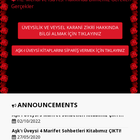
Gerçekler
ÜVEYSİLİK VE VEYSEL KARANİ ZİKRİ HAKKINDA
BİLGİ ALMAK İÇİN TIKLAYINIZ
AŞK-I ÜVEYSİ KİTAPLARINI SİPARİŞ VERMEK İÇİN TIKLAYINIZ
ANNOUNCEMENTS
Aşk'ı Üveysi 5 Marifet Sohbetleri Kitabımız ÇIKTI!!!
02/10/2022
Aşk'ı Üveysi 4 Marifet Sohbetleri Kitabımız ÇIKTI!
27/05/2020