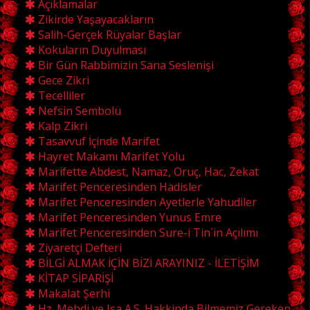
Açıklamalar
Zikirde Yaşayacakların
Salih-Gerçek Rüyalar Başlar
Kokuların Duyulması
Bir Gün Rabbimizin Sana Seslenişi
Gece Zikri
Tecelliler
Nefsin Sembolü
Kalp Zikri
Tasavvuf İçinde Marifet
Hayret Makamı Marifet Yolu
Marifette Abdest, Namaz, Oruç, Hac, Zekat
Marifet Penceresinden Hadisler
Marifet Penceresinden Ayetlerle Yahudiler
Marifet Penceresinden Yunus Emre
Marifet Penceresinden Sure-i Tin´in Açılımı
Ziyaretçi Defteri
BİLGİ ALMAK İÇİN BİZİ ARAYINIZ - İLETİŞİM
KİTAP SİPARİŞİ
Makalat Şerhi
Hz. Mehdi ve Isa A.S. Hakkinda Bilmemiz Gereken