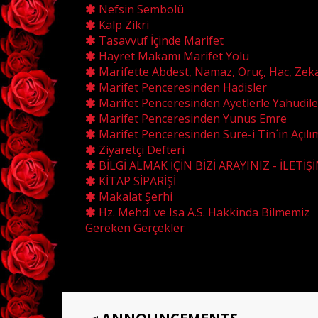
Nefsin Sembolü
Kalp Zikri
Tasavvuf İçinde Marifet
Hayret Makamı Marifet Yolu
Marifette Abdest, Namaz, Oruç, Hac, Zek
Marifet Penceresinden Hadisler
Marifet Penceresinden Ayetlerle Yahudile
Marifet Penceresinden Yunus Emre
Marifet Penceresinden Sure-i Tin´in Açılı
Ziyaretçi Defteri
BİLGİ ALMAK İÇİN BİZİ ARAYINIZ - İLETİŞ
KİTAP SİPARİŞİ
Makalat Şerhi
Hz. Mehdi ve Isa A.S. Hakkinda Bilmemiz
Gereken Gerçekler