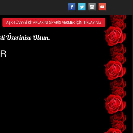
AŞK-I ÜVEYSİ KİTAPLARINI SİPARİŞ VERMEK İÇİN TIKLAYINIZ
ti Üzerinize Olsun.
ÖR