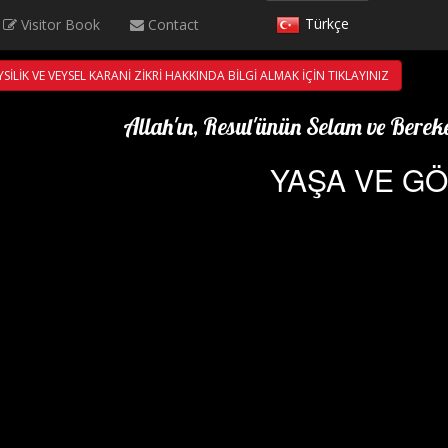
Türkçe
Visitor Book
Contact
English
SİLİK VE VEYSEL KARANİ ZİKRİ HAKKINDA BİLGİ ALMAK İÇİN TIKLAYINIZ
Deutsch
Allah'ın, Resul'ünün Selam ve Bereke
YAŞA VE G
Français
العربية